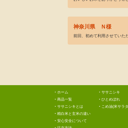
神奈川県 Ｎ様
前回、初めて利用させていた
ホーム
ササニシキ
商品一覧
ひとめぼれ
ササニシキとは
こめ油(米サラダ
精白米と玄米の違い
安心安全について
注文方法