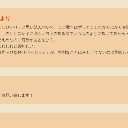
より
こしひかり」と思い込んでいて、ここ数年はずっとこしひかりばかりを
）」のササニシキに出会い自宅の炊飯器でいつものように炊いてみたら
控えめなのに何故かあとをひく。
じわじわと美味しい。
寿司～ひな祭りバージョン」が、特別なことは何もしてないのに美味し
くお願い致します！