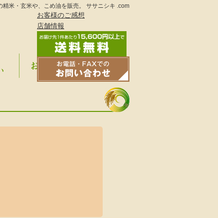
の精米・玄米や、こめ油を販売。
ササニシキ
.com
お客様のご感想
店舗情報
違い
お問い合わせ
トップへ戻
る